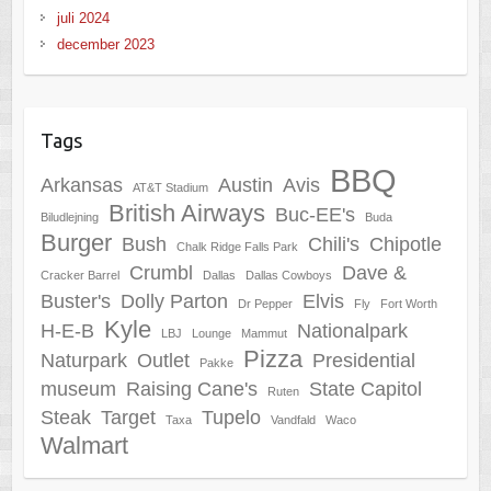
juli 2024
december 2023
Tags
BBQ
Arkansas
Austin
Avis
AT&T Stadium
British Airways
Buc-EE's
Biludlejning
Buda
Burger
Bush
Chili's
Chipotle
Chalk Ridge Falls Park
Crumbl
Dave &
Cracker Barrel
Dallas
Dallas Cowboys
Buster's
Dolly Parton
Elvis
Dr Pepper
Fly
Fort Worth
Kyle
H-E-B
Nationalpark
LBJ
Lounge
Mammut
Pizza
Naturpark
Outlet
Presidential
Pakke
museum
Raising Cane's
State Capitol
Ruten
Steak
Target
Tupelo
Taxa
Vandfald
Waco
Walmart