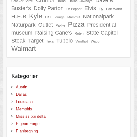
Crumbl
Dave &
Cracker Barrel
Dallas
Dallas Cowboys
Buster's
Dolly Parton
Elvis
Dr Pepper
Fly
Fort Worth
Kyle
H-E-B
Nationalpark
LBJ
Lounge
Mammut
Pizza
Naturpark
Outlet
Presidential
Pakke
museum
Raising Cane's
State Capitol
Ruten
Steak
Target
Tupelo
Taxa
Vandfald
Waco
Walmart
Kategorier
Austin
Dallas
Louisiana
Memphis
Mississippi delta
Pigeon Forge
Planlægning