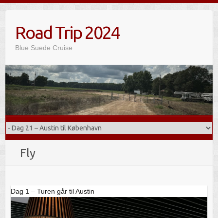
Skip
to
Road Trip 2024
content
Blue Suede Cruise
Fly
Dag 1 – Turen går til Austin