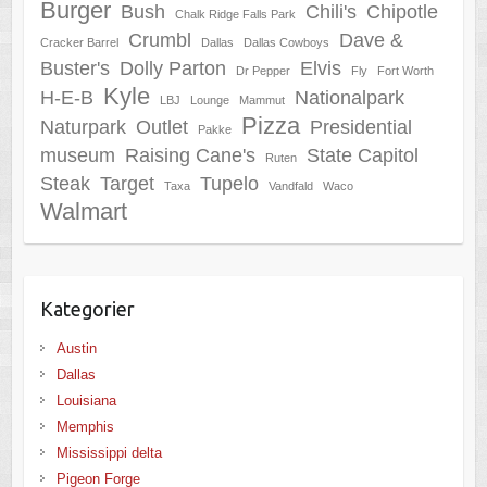
Burger
Bush
Chili's
Chipotle
Chalk Ridge Falls Park
Crumbl
Dave &
Cracker Barrel
Dallas
Dallas Cowboys
Buster's
Dolly Parton
Elvis
Dr Pepper
Fly
Fort Worth
Kyle
H-E-B
Nationalpark
LBJ
Lounge
Mammut
Pizza
Naturpark
Outlet
Presidential
Pakke
museum
Raising Cane's
State Capitol
Ruten
Steak
Target
Tupelo
Taxa
Vandfald
Waco
Walmart
Kategorier
Austin
Dallas
Louisiana
Memphis
Mississippi delta
Pigeon Forge