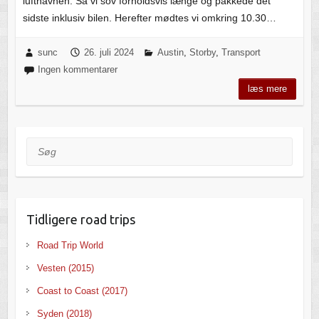
lufthavnen. Så vi sov forholdsvis længe og pakkede det
sidste inklusiv bilen. Herefter mødtes vi omkring 10.30…
sunc
26. juli 2024
Austin
,
Storby
,
Transport
Ingen kommentarer
læs mere
Søg
Tidligere road trips
Road Trip World
Vesten (2015)
Coast to Coast (2017)
Syden (2018)