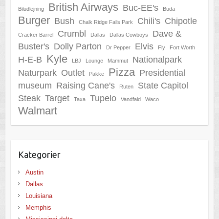
British Airways
Buc-EE's
Biludlejning
Buda
Burger
Bush
Chili's
Chipotle
Chalk Ridge Falls Park
Crumbl
Dave &
Cracker Barrel
Dallas
Dallas Cowboys
Buster's
Dolly Parton
Elvis
Dr Pepper
Fly
Fort Worth
Kyle
H-E-B
Nationalpark
LBJ
Lounge
Mammut
Pizza
Naturpark
Outlet
Presidential
Pakke
museum
Raising Cane's
State Capitol
Ruten
Steak
Target
Tupelo
Taxa
Vandfald
Waco
Walmart
Kategorier
Austin
Dallas
Louisiana
Memphis