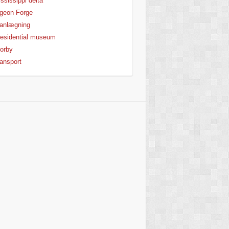
ssissippi delta
geon Forge
anlægning
esidential museum
orby
ansport