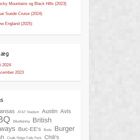
cky Mountains og Black Hills (2023)
ue Suede Cruise (2024)
w England (2025)
læg
li 2024
ecember 2023
gs
ansas
Austin
Avis
AT&T Stadium
BQ
British
Biludlejning
rways
Burger
Buc-EE's
Buda
sh
Chili's
Chalk Ridge Falls Park