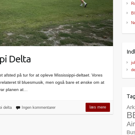
Ro
Bl
Ne
Ind
pi Delta
ju
d
 afsted på tur for at opleve Mississippi-deltaet. Vores
 relateret til bluesmusik, men også bare et ønske om at
 var planen at…
Ta
Ark
læs mere
i delta
Ingen kommentarer
B
Ai
Bu