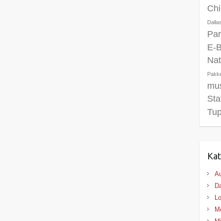
Chi
Dall
Par
E-
Nat
Pakk
mu
Sta
Tup
Kat
Au
Da
Lo
M