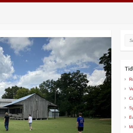
Søg
Tid
Ro
Ve
Co
Sy
Eu
Mi