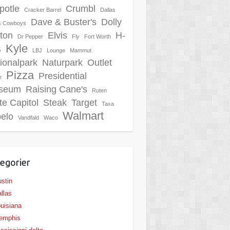
potle
Crumbl
Cracker Barrel
Dallas
Dave & Buster's
Dolly
as Cowboys
ton
Elvis
H-
Dr Pepper
Fly
Fort Worth
Kyle
B
LBJ
Lounge
Mammut
ionalpark
Naturpark
Outlet
Pizza
Presidential
e
seum
Raising Cane's
Ruten
te Capitol
Steak
Target
Taxa
Walmart
elo
Vandfald
Waco
egorier
stin
llas
uisiana
emphis